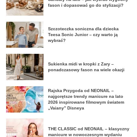
fason i dopasować go do stylizacji?
Szczoteczka soniczna dla dziecka
Teesa Sonic Junior – czy warto ją
wybrać?
Sukienka midi w kropki z Zary –
ponadczasowy fason na wiele okazji
Rajska Przygoda od NEONAIL –
najgorętsze trendy manicure na lato
2026 inspirowane filmowym światem
„Vaiany” Disneya
THE CLASSIC od NEONAIL – klasyczny
manicure w nowoczesnym wydaniu