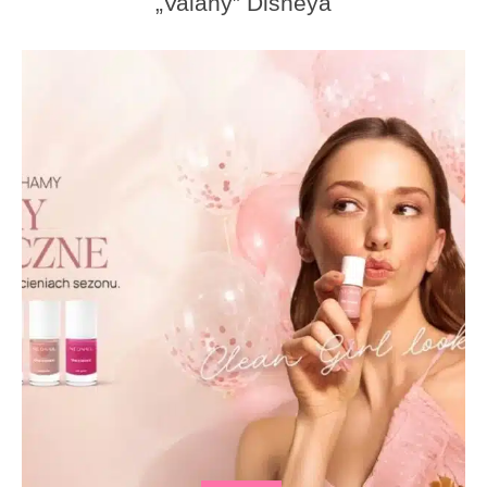
„Vaiany” Disneya